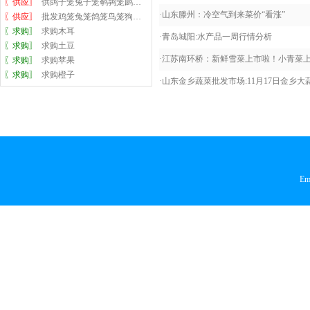
〖供应〗
供鸽子笼兔子笼鹌鹑笼鹧…
·
山东滕州：冷空气到来菜价“看涨”
〖供应〗
批发鸡笼兔笼鸽笼鸟笼狗…
〖求购〗
求购木耳
·
青岛城阳:水产品一周行情分析
〖求购〗
求购土豆
·
江苏南环桥：新鲜雪菜上市啦！小青菜
〖求购〗
求购苹果
〖求购〗
求购橙子
·
山东金乡蔬菜批发市场:11月17日金乡大
Em