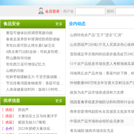
会员登录
用户名
密码
食品安全
业内动态
更多
·
番茄可健体抗癌调理胃肠功能
·
山西特色农产品“五子”进京“汇演”
·
春食韭菜养肝补肾调经防癌防便秘
·
山东西葫芦2分钱1斤无人买菜农伤心拔
·
常吃白菜可防止维生素C缺乏症
·
4类水果巧治职业病：司机多吃橙…
·
贵阳规定旱灾期间哄抬菜价最高处罚100
·
野山菌有何功效
·
11个农产品批发市场负责人考察海南瓜
·
常吃西兰花可增强记忆力
·
山楂的功效
·
河南商丘农产品市场：果菜均价下降，
·
吃鲜枣能缓解压力 不宜空腹或睡…
·
外销数量900万吨去年甘肃大宗鲜活农产
·
节后排毒消脂食物推荐：香菇可促…
·
人体保健最佳时间：饭前1小时吃…
·
政策为农产品市场形成强有力支撑
供求信息
更多
·
我国畜禽养殖废弃物防治和利用研讨会
〖供应〗
西葫芦
·
商务部姜增伟副部长在首届亚太批发市
〖供应〗
大量供应土豆马铃薯洋芋
·
中国农产品市场协会组织会员参加
〖供应〗
紫甜无核A17葡萄
〖合作〗
2022年脐橙大量供应…
·
青岛城阳:猪肉市场供应充足