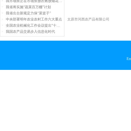
·
我市场禁止在市场禁放区燃放烟花…
·
我省将实施“蔬菜百万棚”计划
·
我省出台新规定力保“菜篮子”
·
中央部署明年农业农村工作六大重点
太原市河西农产品有限公司
·
全国农业机械化工作会议提出“十…
·
我国农产品交易步入信息化时代
Em