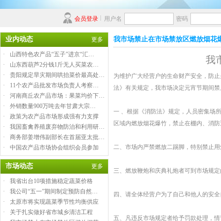
会员登录
用户名
密码
业内动态
我市场禁止在市场禁放区燃放烟花
更多
·
山西特色农产品“五子”进京“汇…
我
·
山东西葫芦2分钱1斤无人买菜农…
·
贵阳规定旱灾期间哄抬菜价最高处…
为维护广大经营户的生命财产安全，防止
·
11个农产品批发市场负责人考察…
法》有关规定，我市场决定元宵节期间禁
·
河南商丘农产品市场：果菜均价下…
·
外销数量900万吨去年甘肃大宗…
一 、根据《消防法》规定，人员密集场
·
政策为农产品市场形成强有力支撑
区域内燃放烟花爆竹，禁止在棚内、消防
·
我国畜禽养殖废弃物防治和利用研…
·
商务部姜增伟副部长在首届亚太批…
二、市场内严禁燃放二踢脚，特别禁止用
·
中国农产品市场协会组织会员参加
市场动态
更多
三、燃放鞭炮和庆典礼炮者可到市场规定
·
我省出台10项措施稳定蔬菜价格
·
我公司“五一”期间制定预防自然…
四、请全体经营户为了自己和他人的安全
·
太原市将实现蔬菜季节性均衡供应
·
关于扎实做好省市城乡清洁工程
五、凡违反市场规定者给予罚款处理，情