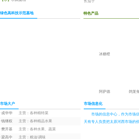
长茄子
橙子
绿色高科技示范基地
特色产品
葱头
大白菜
大葱
大蒜
冰糖橙
大枣
冬瓜
冬枣
阿萨德
鸽笼
豆角
佛手瓜
市场大户
市场信息化
·
成华华
主营：各种精特菜
富士苹果
市场的信息中心，作为市场信息
·
钱继权
主营：各种精品水果
天有专人负责把太原河西市场的价格
甘蓝
·
樊开基
主营：各种水果、蔬菜
哈密瓜
·
梁高中
主营：粮油\调味