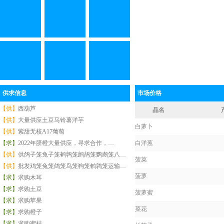
供求信息
市场价格
【供】
西葫芦
品名
【供】
大量供应土豆马铃薯洋芋
白萝卜
【供】
紫甜无核A17葡萄
【求】
2022年脐橙大量供应，寻求合作，…
白洋葱
【供】
供鸽子笼兔子笼鹌鹑笼鹧鸪笼鹦鹉笼八…
菠菜
【供】
批发鸡笼兔笼鸽笼鸟笼狗笼鹌鹑笼运输…
菠萝
【求】
求购木耳
【求】
求购土豆
菠萝蜜
【求】
求购苹果
菜花
【求】
求购橙子
【求】
求购蜜桔