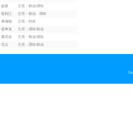
核桃
·
赵泉
主营：粮油\调味
·
宣利江
主营：粮油、调味
荷兰豆
·
单海锐
主营：特菜
黑美人西瓜
·
孟争龙
主营：调味\粮油
黑木耳
·
黄式全
主营：粮油\调味
红尖椒
·
尤云
主营：调味\粮油
红椒
红萝卜
Em
红毛丹
红薯
红提子
胡萝卜
黄瓜
茴子白
火龙果